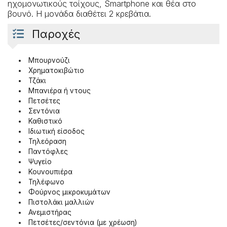
ηχομονωτικούς τοίχους, Smartphone και θέα στο
βουνό. Η μονάδα διαθέτει 2 κρεβάτια.
Παροχές
Μπουρνούζι
Χρηματοκιβώτιο
Τζάκι
Μπανιέρα ή ντους
Πετσέτες
Σεντόνια
Καθιστικό
Ιδιωτική είσοδος
Τηλεόραση
Παντόφλες
Ψυγείο
Κουνουπιέρα
Τηλέφωνο
Φούρνος μικροκυμάτων
Πιστολάκι μαλλιών
Ανεμιστήρας
Πετσέτες/σεντόνια (με χρέωση)