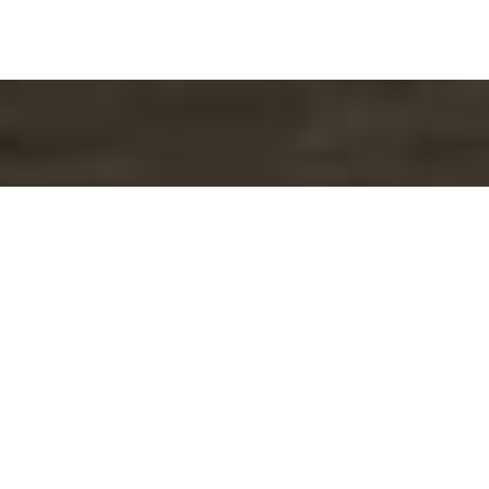
Hacer una reserva
RESERVA
» Suite Familiar Deluxe
» Habitación Doble Deluxe
»
Habitación Doble Deluxe
» Habitación triple con vista
»
Habitación Individual Deluxe
» Habitación Doble Deluxe