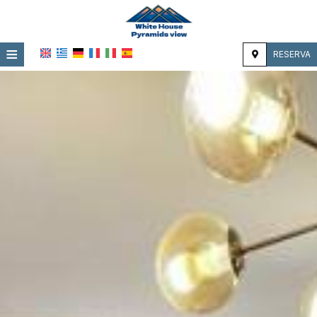
≡
RESERVA
HOME
UBICACIÓN
ALOJAMIENTO
INSTALACIONES
GALERÍA DE FOTOS
IMPRESIONES