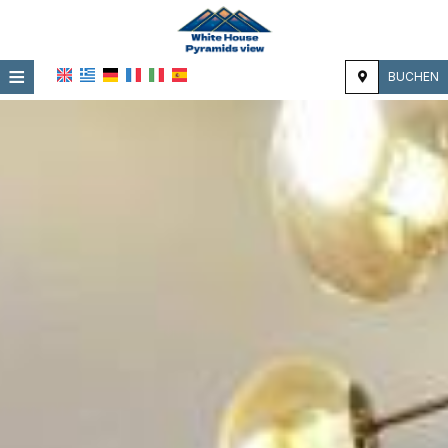
≡
BUCHEN
STARTSEITE
LAGE
UNTERKUNFT
EINRICHTUNGEN
FOTOGALERIE
EINDRÜCKE